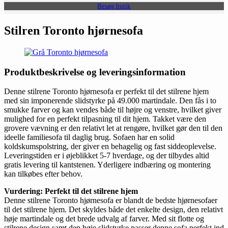
Besøg butik
Stilren Toronto hjørnesofa
Produktbeskrivelse og leveringsinformation
Denne stilrene Toronto hjørnesofa er perfekt til det stilrene hjem
med sin imponerende slidstyrke på 49.000 martindale. Den fås i to
smukke farver og kan vendes både til højre og venstre, hvilket giver
mulighed for en perfekt tilpasning til dit hjem. Takket være den
grovere vævning er den relativt let at rengøre, hvilket gør den til den
ideelle familiesofa til daglig brug. Sofaen har en solid
koldskumspolstring, der giver en behagelig og fast siddeoplevelse.
Leveringstiden er i øjeblikket 5-7 hverdage, og der tilbydes altid
gratis levering til kantstenen. Yderligere indbæring og montering
kan tilkøbes efter behov.
Vurdering: Perfekt til det stilrene hjem
Denne stilrene Toronto hjørnesofa er blandt de bedste hjørnesofaer
til det stilrene hjem. Det skyldes både det enkelte design, den relativt
høje martindale og det brede udvalg af farver. Med sit flotte og
stilrene design samt den høje slidstyrke passer denne sofa perfekt ind