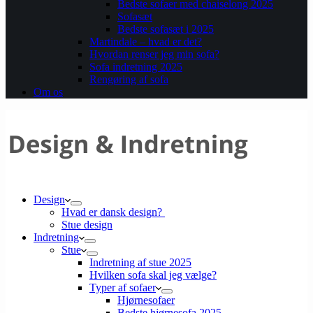
Bedste sofaer med chaiselong 2025
Sofasæt
Bedste sofasæt i 2025
Martindale – hvad er det?
Hvordan renser jeg min sofa?
Sofa indretning 2025
Rengøring af sofa
Om os
Design
Hvad er dansk design?
Stue design
Indretning
Stue
Indretning af stue 2025
Hvilken sofa skal jeg vælge?
Typer af sofaer
Hjørnesofaer
Bedste hjørnesofa 2025