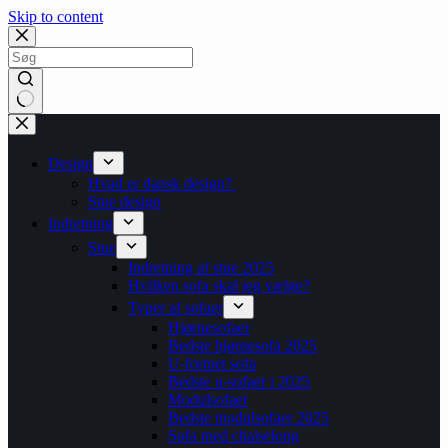
Skip to content
No
results
Design
Hvad er dansk design?
Stue design
Indretning
Stue
Indretning af stue 2025
Hvilken sofa skal jeg vælge?
Typer af sofaer
Hjørnesofaer
Bedste hjørnesofa 2025
U-formet sofa
Bedste u-sofaer i 2025
Modulsofaer
Bedste modulsofaer 2025
Sofa med chaiselong