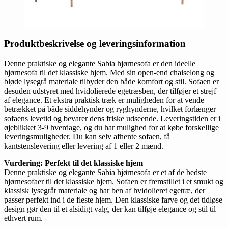
Produktbeskrivelse og leveringsinformation
Denne praktiske og elegante Sabia hjørnesofa er den ideelle
hjørnesofa til det klassiske hjem. Med sin open-end chaiselong og
bløde lysegrå materiale tilbyder den både komfort og stil. Sofaen er
desuden udstyret med hvidolierede egetræsben, der tilføjer et strejf
af elegance. Et ekstra praktisk træk er muligheden for at vende
betrækket på både siddehynder og ryghynderne, hvilket forlænger
sofaens levetid og bevarer dens friske udseende. Leveringstiden er i
øjeblikket 3-9 hverdage, og du har mulighed for at købe forskellige
leveringsmuligheder. Du kan selv afhente sofaen, få
kantstenslevering eller levering af 1 eller 2 mænd.
Vurdering: Perfekt til det klassiske hjem
Denne praktiske og elegante Sabia hjørnesofa er et af de bedste
hjørnesofaer til det klassiske hjem. Sofaen er fremstillet i et smukt og
klassisk lysegråt materiale og har ben af hvidolieret egetræ, der
passer perfekt ind i de fleste hjem. Den klassiske farve og det tidløse
design gør den til et alsidigt valg, der kan tilføje elegance og stil til
ethvert rum.