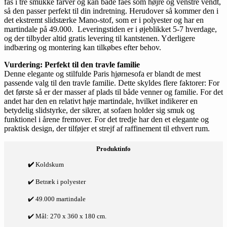
fås i tre smukke farver og kan både fåes som højre og venstre vendt,
så den passer perfekt til din indretning. Herudover så kommer den i
det ekstremt slidstærke Mano-stof, som er i polyester og har en
martindale på 49.000. Leveringstiden er i øjeblikket 5-7 hverdage,
og der tilbyder altid gratis levering til kantstenen. Yderligere
indbæring og montering kan tilkøbes efter behov.
Vurdering: Perfekt til den travle familie
Denne elegante og stilfulde Paris hjørnesofa er blandt de mest
passende valg til den travle familie. Dette skyldes flere faktorer: For
det første så er der masser af plads til både venner og familie. For det
andet har den en relativt høje martindale, hvilket indikerer en
betydelig slidstyrke, der sikrer, at sofaen holder sig smuk og
funktionel i årene fremover. For det tredje har den et elegante og
praktisk design, der tilføjer et strejf af raffinement til ethvert rum.
Produktinfo
✔️
Koldskum
✔️ Betræk i polyester
✔️ 49.000 martindale
✔️ Mål: 270 x 360 x 180 cm.