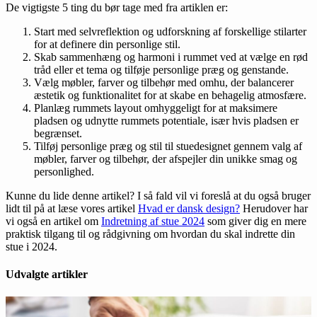
De vigtigste 5 ting du bør tage med fra artiklen er:
Start med selvreflektion og udforskning af forskellige stilarter
for at definere din personlige stil.
Skab sammenhæng og harmoni i rummet ved at vælge en rød
tråd eller et tema og tilføje personlige præg og genstande.
Vælg møbler, farver og tilbehør med omhu, der balancerer
æstetik og funktionalitet for at skabe en behagelig atmosfære.
Planlæg rummets layout omhyggeligt for at maksimere
pladsen og udnytte rummets potentiale, især hvis pladsen er
begrænset.
Tilføj personlige præg og stil til stuedesignet gennem valg af
møbler, farver og tilbehør, der afspejler din unikke smag og
personlighed.
Kunne du lide denne artikel? I så fald vil vi foreslå at du også bruger
lidt til på at læse vores artikel
Hvad er dansk design?
Herudover har
vi også en artikel om
Indretning af stue 2024
som giver dig en mere
praktisk tilgang til og rådgivning om hvordan du skal indrette din
stue i 2024.
Udvalgte artikler