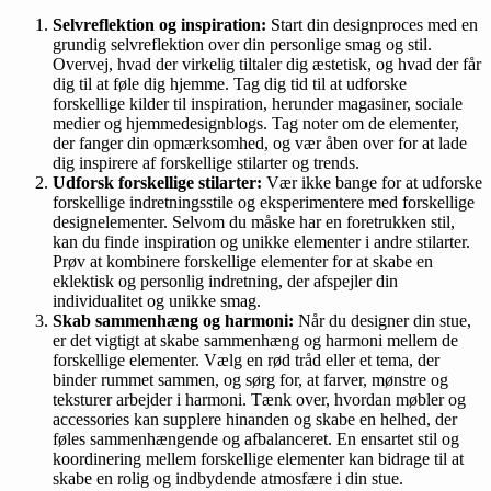
Selvreflektion og inspiration:
Start din designproces med en
grundig selvreflektion over din personlige smag og stil.
Overvej, hvad der virkelig tiltaler dig æstetisk, og hvad der får
dig til at føle dig hjemme. Tag dig tid til at udforske
forskellige kilder til inspiration, herunder magasiner, sociale
medier og hjemmedesignblogs. Tag noter om de elementer,
der fanger din opmærksomhed, og vær åben over for at lade
dig inspirere af forskellige stilarter og trends.
Udforsk forskellige stilarter:
Vær ikke bange for at udforske
forskellige indretningsstile og eksperimentere med forskellige
designelementer. Selvom du måske har en foretrukken stil,
kan du finde inspiration og unikke elementer i andre stilarter.
Prøv at kombinere forskellige elementer for at skabe en
eklektisk og personlig indretning, der afspejler din
individualitet og unikke smag.
Skab sammenhæng og harmoni:
Når du designer din stue,
er det vigtigt at skabe sammenhæng og harmoni mellem de
forskellige elementer. Vælg en rød tråd eller et tema, der
binder rummet sammen, og sørg for, at farver, mønstre og
teksturer arbejder i harmoni. Tænk over, hvordan møbler og
accessories kan supplere hinanden og skabe en helhed, der
føles sammenhængende og afbalanceret. En ensartet stil og
koordinering mellem forskellige elementer kan bidrage til at
skabe en rolig og indbydende atmosfære i din stue.