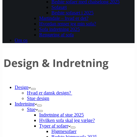
Bedste sofaer med chaiselong 2025
Sofasæt
Bedste sofasæt i 2025
Martindale – hvad er det?
Hvordan renser jeg min sofa?
Sofa indretning 2025
Rengøring af sofa
Om os
Design
Hvad er dansk design?
Stue design
Indretning
Stue
Indretning af stue 2025
Hvilken sofa skal jeg vælge?
Typer af sofaer
Hjørnesofaer
Bedste hjørnesofa 2025