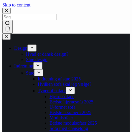
Skip to content
No
results
Design
Hvad er dansk design?
Stue design
Indretning
Stue
Indretning af stue 2025
Hvilken sofa skal jeg vælge?
Typer af sofaer
Hjørnesofaer
Bedste hjørnesofa 2025
U-formet sofa
Bedste u-sofaer i 2025
Modulsofaer
Bedste modulsofaer 2025
Sofa med chaiselong