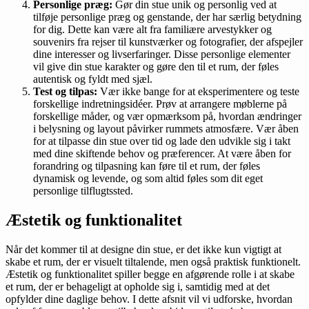
Personlige præg:
Gør din stue unik og personlig ved at
tilføje personlige præg og genstande, der har særlig betydning
for dig. Dette kan være alt fra familiære arvestykker og
souvenirs fra rejser til kunstværker og fotografier, der afspejler
dine interesser og livserfaringer. Disse personlige elementer
vil give din stue karakter og gøre den til et rum, der føles
autentisk og fyldt med sjæl.
Test og tilpas:
Vær ikke bange for at eksperimentere og teste
forskellige indretningsidéer. Prøv at arrangere møblerne på
forskellige måder, og vær opmærksom på, hvordan ændringer
i belysning og layout påvirker rummets atmosfære. Vær åben
for at tilpasse din stue over tid og lade den udvikle sig i takt
med dine skiftende behov og præferencer. At være åben for
forandring og tilpasning kan føre til et rum, der føles
dynamisk og levende, og som altid føles som dit eget
personlige tilflugtssted.
Æstetik og funktionalitet
Når det kommer til at designe din stue, er det ikke kun vigtigt at
skabe et rum, der er visuelt tiltalende, men også praktisk funktionelt.
Æstetik og funktionalitet spiller begge en afgørende rolle i at skabe
et rum, der er behageligt at opholde sig i, samtidig med at det
opfylder dine daglige behov. I dette afsnit vil vi udforske, hvordan