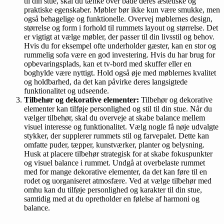
til din stue, skal du tænke over både deres æstetiske og
praktiske egenskaber. Møbler bør ikke kun være smukke, men
også behagelige og funktionelle. Overvej møblernes design,
størrelse og form i forhold til rummets layout og størrelse. Det
er vigtigt at vælge møbler, der passer til din livsstil og behov.
Hvis du for eksempel ofte underholder gæster, kan en stor og
rummelig sofa være en god investering. Hvis du har brug for
opbevaringsplads, kan et tv-bord med skuffer eller en
boghylde være nyttigt. Hold også øje med møblernes kvalitet
og holdbarhed, da det kan påvirke deres langsigtede
funktionalitet og udseende.
Tilbehør og dekorative elementer:
Tilbehør og dekorative
elementer kan tilføje personlighed og stil til din stue. Når du
vælger tilbehør, skal du overveje at skabe balance mellem
visuel interesse og funktionalitet. Vælg nogle få nøje udvalgte
stykker, der supplerer rummets stil og farvepalet. Dette kan
omfatte puder, tæpper, kunstværker, planter og belysning.
Husk at placere tilbehør strategisk for at skabe fokuspunkter
og visuel balance i rummet. Undgå at overbelaste rummet
med for mange dekorative elementer, da det kan føre til en
rodet og uorganiseret atmosfære. Ved at vælge tilbehør med
omhu kan du tilføje personlighed og karakter til din stue,
samtidig med at du opretholder en følelse af harmoni og
balance.