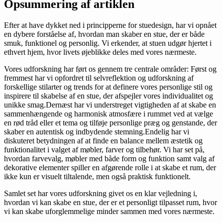
Opsummering af artiklen
Efter at have dykket ned i principperne for stuedesign, har vi opnået
en dybere forståelse af, hvordan man skaber en stue, der er både
smuk, funktionel og personlig. Vi erkender, at stuen udgør hjertet i
ethvert hjem, hvor livets øjeblikke deles med vores nærmeste.
Vores udforskning har ført os gennem tre centrale områder: Først og
fremmest har vi opfordret til selvreflektion og udforskning af
forskellige stilarter og trends for at definere vores personlige stil og
inspirere til skabelse af en stue, der afspejler vores individualitet og
unikke smag.Dernæst har vi understreget vigtigheden af at skabe en
sammenhængende og harmonisk atmosfære i rummet ved at vælge
en rød tråd eller et tema og tilføje personlige præg og genstande, der
skaber en autentisk og indbydende stemning.Endelig har vi
diskuteret betydningen af at finde en balance mellem æstetik og
funktionalitet i valget af møbler, farver og tilbehør. Vi har set på,
hvordan farvevalg, møbler med både form og funktion samt valg af
dekorative elementer spiller en afgørende rolle i at skabe et rum, der
ikke kun er visuelt tiltalende, men også praktisk funktionelt.
Samlet set har vores udforskning givet os en klar vejledning i,
hvordan vi kan skabe en stue, der er et personligt tilpasset rum, hvor
vi kan skabe uforglemmelige minder sammen med vores nærmeste.