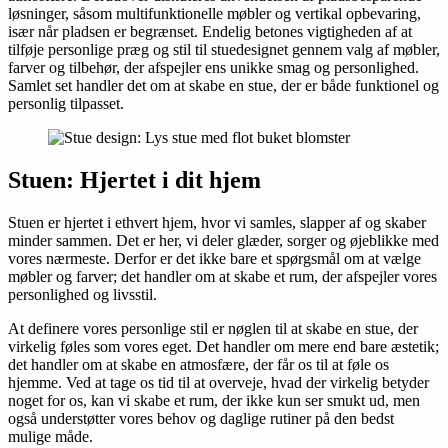
løsninger, såsom multifunktionelle møbler og vertikal opbevaring,
især når pladsen er begrænset. Endelig betones vigtigheden af at
tilføje personlige præg og stil til stuedesignet gennem valg af møbler,
farver og tilbehør, der afspejler ens unikke smag og personlighed.
Samlet set handler det om at skabe en stue, der er både funktionel og
personlig tilpasset.
Stuen: Hjertet i dit hjem
Stuen er hjertet i ethvert hjem, hvor vi samles, slapper af og skaber
minder sammen. Det er her, vi deler glæder, sorger og øjeblikke med
vores nærmeste. Derfor er det ikke bare et spørgsmål om at vælge
møbler og farver; det handler om at skabe et rum, der afspejler vores
personlighed og livsstil.
At definere vores personlige stil er nøglen til at skabe en stue, der
virkelig føles som vores eget. Det handler om mere end bare æstetik;
det handler om at skabe en atmosfære, der får os til at føle os
hjemme. Ved at tage os tid til at overveje, hvad der virkelig betyder
noget for os, kan vi skabe et rum, der ikke kun ser smukt ud, men
også understøtter vores behov og daglige rutiner på den bedst
mulige måde.