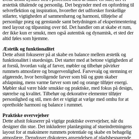
æstetisk tiltalende og personlig. Det begynder med en opfordring til
selvreflektion og inspiration, hvorefter det udforsker forskellige
stilarter, vigtigheden af sammenhæng og harmoni, tilføjelse af
personlige præg og genstande samt betydningen af eksperimentering
med layout og tilpasning over tid. Det handler om at skabe et rum,
der ikke kun er smukt, men også autentisk og dynamisk, et sted der
altid føles som hjemme.
Æstetik og funktionalitet
Dette afsnit fokuserer på at skabe en balance mellem æstetik og
funktionalitet i stuedesign. Det starter med at betone vigtigheden af
at forstå, hvordan valg af farver, møbler og tilbehør påvirker
rummets atmosfære og brugervenlighed. Farvevalg og stemning er
afgørende, hvor beroligende farver som blå og grøn skaber
afslapning, mens varme farver som rød og orange tilføjer energi.
Møbler skal være både smukke og praktiske, med fokus på design,
størrelse og kvalitet. Tilbehør og dekorative elementer tilføjer
personlighed og stil, men det er vigtigt at vælge med omhu for at
opretholde harmoni og balance i rummet.
Praktiske overvejelser
Dette afsnit fokuserer på vigtige praktiske overvejelser, når du
designer din stue. Det inkluderer planlægning af stueindretningens
layout for at maksimere rummets potentiale og skabe en behagelig
atmosfære. Derudover diskuteres anvendelsen af pladsbesparende