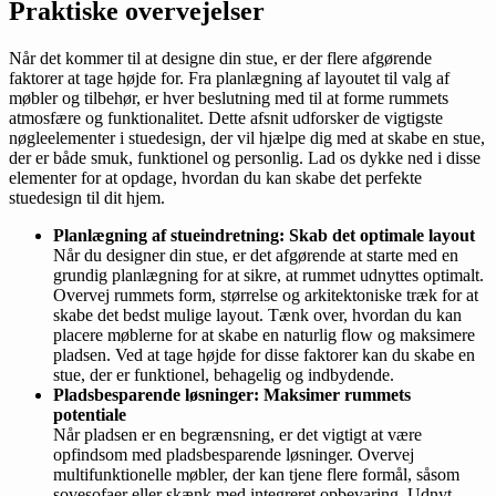
Praktiske overvejelser
Når det kommer til at designe din stue, er der flere afgørende
faktorer at tage højde for. Fra planlægning af layoutet til valg af
møbler og tilbehør, er hver beslutning med til at forme rummets
atmosfære og funktionalitet. Dette afsnit udforsker de vigtigste
nøgleelementer i stuedesign, der vil hjælpe dig med at skabe en stue,
der er både smuk, funktionel og personlig. Lad os dykke ned i disse
elementer for at opdage, hvordan du kan skabe det perfekte
stuedesign til dit hjem.
Planlægning af stueindretning: Skab det optimale layout
Når du designer din stue, er det afgørende at starte med en
grundig planlægning for at sikre, at rummet udnyttes optimalt.
Overvej rummets form, størrelse og arkitektoniske træk for at
skabe det bedst mulige layout. Tænk over, hvordan du kan
placere møblerne for at skabe en naturlig flow og maksimere
pladsen. Ved at tage højde for disse faktorer kan du skabe en
stue, der er funktionel, behagelig og indbydende.
Pladsbesparende løsninger: Maksimer rummets
potentiale
Når pladsen er en begrænsning, er det vigtigt at være
opfindsom med pladsbesparende løsninger. Overvej
multifunktionelle møbler, der kan tjene flere formål, såsom
sovesofaer eller skænk med integreret opbevaring. Udnyt