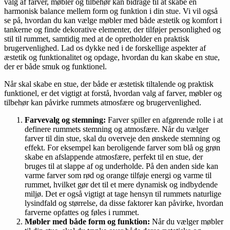
valg af farver, møbler og tilbehør kan bidrage til at skabe en
harmonisk balance mellem form og funktion i din stue. Vi vil også
se på, hvordan du kan vælge møbler med både æstetik og komfort i
tankerne og finde dekorative elementer, der tilføjer personlighed og
stil til rummet, samtidig med at de opretholder en praktisk
brugervenlighed. Lad os dykke ned i de forskellige aspekter af
æstetik og funktionalitet og opdage, hvordan du kan skabe en stue,
der er både smuk og funktionel.
Når skal skabe en stue, der både er æstetisk tiltalende og praktisk
funktionel, er det vigtigt at forstå, hvordan valg af farver, møbler og
tilbehør kan påvirke rummets atmosfære og brugervenlighed.
Farvevalg og stemning:
Farver spiller en afgørende rolle i at
definere rummets stemning og atmosfære. Når du vælger
farver til din stue, skal du overveje den ønskede stemning og
effekt. For eksempel kan beroligende farver som blå og grøn
skabe en afslappende atmosfære, perfekt til en stue, der
bruges til at slappe af og underholde. På den anden side kan
varme farver som rød og orange tilføje energi og varme til
rummet, hvilket gør det til et mere dynamisk og indbydende
miljø. Det er også vigtigt at tage hensyn til rummets naturlige
lysindfald og størrelse, da disse faktorer kan påvirke, hvordan
farverne opfattes og føles i rummet.
Møbler med både form og funktion:
Når du vælger møbler